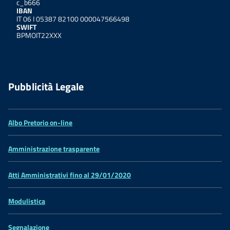
c_b666
IBAN
IT 06 I 05387 82100 000047566498
SWIFT
BPMOIT22XXX
Pubblicità Legale
Albo Pretorio on-line
Amministrazione trasparente
Atti Amministrativi fino al 29/01/2020
Modulistica
Segnalazione