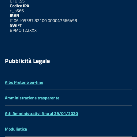
UFUKSS
Codice IPA
c_b666
IBAN
IT 06 I 05387 82100 000047566498
SWIFT
BPMOIT22XXX
Pubblicità Legale
Albo Pretorio on-line
Amministrazione trasparente
Atti Amministrativi fino al 29/01/2020
Modulistica