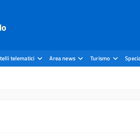
do
elli telematici
Area news
Turismo
Specia