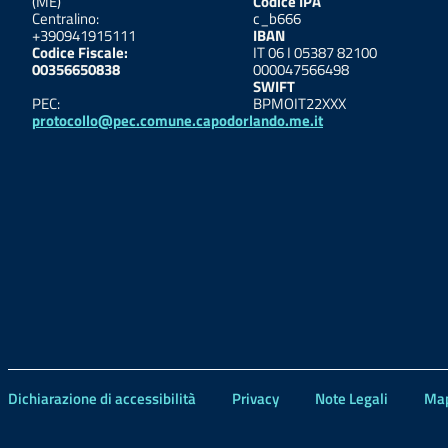
(ME)
Codice IPA
Centralino:
c_b666
+390941915111
IBAN
Codice Fiscale:
IT 06 I 05387 82100
00356650838
000047566498
SWIFT
PEC:
BPMOIT22XXX
protocollo@pec.comune.capodorlando.me.it
Dichiarazione di accessibilità
Privacy
Note Legali
Map