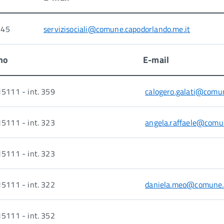
345
servizisociali@comune.capodorlando.me.it
no
E-mail
5111 - int. 359
calogero.galati@comun
5111 - int. 323
angela.raffaele@comun
5111 - int. 323
5111 - int. 322
daniela.meo@comune.c
5111 - int. 352