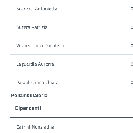
Scarvaci Antonietta
0
Sutera Patrizia
0
Vitanza Lima Donatella
0
Laguardia Aurorra
0
Pascale Anna Chiara
0
Poliambulatorio
Dipendenti
Catrini Nunziatina