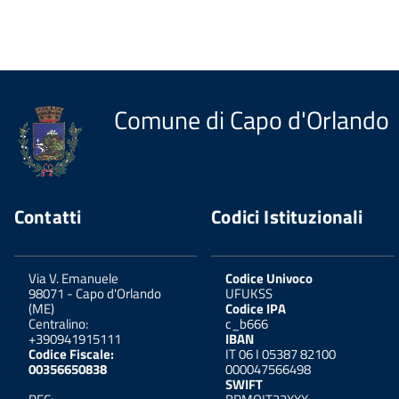
Comune di Capo d'Orlando
Contatti
Codici Istituzionali
Via V. Emanuele
Codice Univoco
98071
-
Capo d'Orlando
UFUKSS
(ME)
Codice IPA
Centralino:
c_b666
+390941915111
IBAN
Codice Fiscale:
IT 06 I 05387 82100
00356650838
000047566498
SWIFT