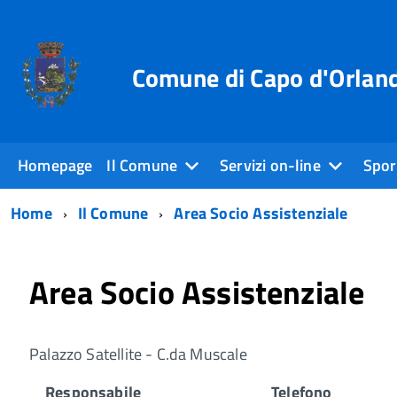
Comune di Capo d'Orlan
Homepage
Il Comune
Servizi on-line
Sport
Home
Il Comune
Area Socio Assistenziale
Area Socio Assistenziale
Palazzo Satellite - C.da Muscale
Responsabile
Telefono