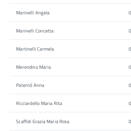
Marinelli Angela
0
Marinelli Concetta
0
Martinelli Carmela
0
Merendino Maria
0
Paternò Anna
0
Ricciardello Maria Rita
0
Scaffidi Grazia Maria Rosa
0