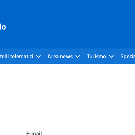
do
elli telematici
Area news
Turismo
Specia
E-mail