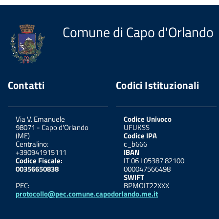
Comune di Capo d'Orlando
Contatti
Codici Istituzionali
Via V. Emanuele
Codice Univoco
98071
-
Capo d'Orlando
UFUKSS
(ME)
Codice IPA
Centralino:
c_b666
+390941915111
IBAN
Codice Fiscale:
IT 06 I 05387 82100
00356650838
000047566498
SWIFT
PEC:
BPMOIT22XXX
protocollo@pec.comune.capodorlando.me.it