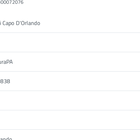
4300072076
 Capo D'Orlando
uraPA
0838
lando