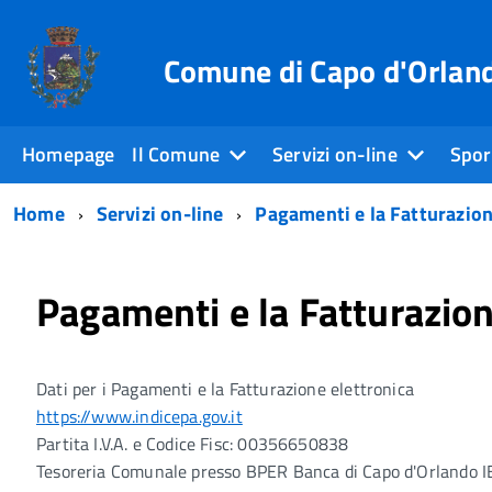
Comune di Capo d'Orlan
Homepage
Il Comune
Servizi on-line
Sport
Home
Servizi on-line
Pagamenti e la Fatturazion
Pagamenti e la Fatturazion
Dati per i Pagamenti e la Fatturazione elettronica
https://www.indicepa.gov.it
Partita I.V.A. e Codice Fisc: 00356650838
Tesoreria Comunale presso BPER Banca di Capo d'Orlando