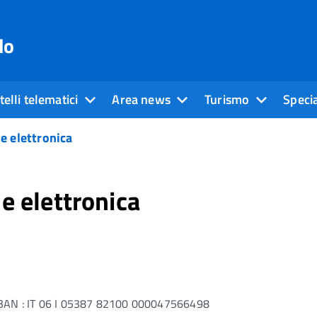
do
elli telematici
Area news
Turismo
Specia
e elettronica
e elettronica
 IBAN : IT 06 I 05387 82100 000047566498