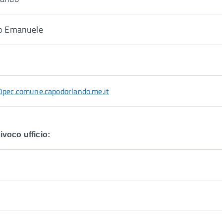
io Emanuele
@pec.comune.capodorlando.me.it
voco ufficio: