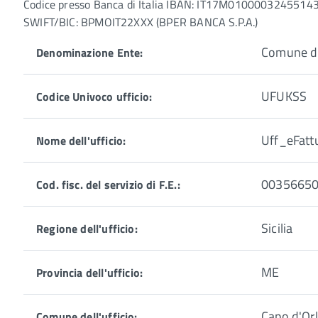
Codice presso Banca di Italia IBAN: IT17M010000324551
SWIFT/BIC: BPMOIT22XXX (BPER BANCA S.P.A.)
Comune di
Denominazione Ente:
UFUKSS
Codice Univoco ufficio:
Uff_eFatt
Nome dell'ufficio:
0035665
Cod. fisc. del servizio di F.E.:
Sicilia
Regione dell'ufficio:
ME
Provincia dell'ufficio:
Capo d'Or
Comune dell'ufficio: