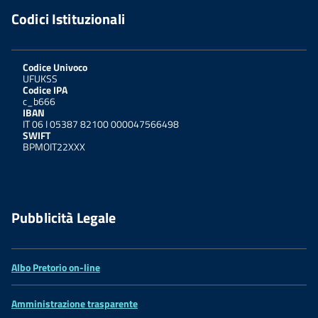
Codici Istituzionali
Codice Univoco
UFUKSS
Codice IPA
c_b666
IBAN
IT 06 I 05387 82100 000047566498
SWIFT
BPMOIT22XXX
Pubblicità Legale
Albo Pretorio on-line
Amministrazione trasparente