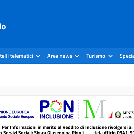
do
elli telematici
Area news
Turismo
Specia
Per Informazioni in merito al Reddito di Inclusione rivolgersi a:
io Servizi Sociali: Sig.ra Giuseppina Rigoli tel. ufficio 0941-