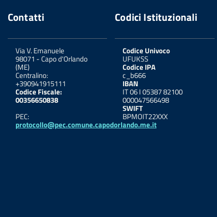
Contatti
Codici Istituzionali
Via V. Emanuele
Codice Univoco
98071
-
Capo d'Orlando
UFUKSS
(ME)
Codice IPA
Centralino:
c_b666
+390941915111
IBAN
Codice Fiscale:
IT 06 I 05387 82100
00356650838
000047566498
SWIFT
PEC:
BPMOIT22XXX
protocollo@pec.comune.capodorlando.me.it