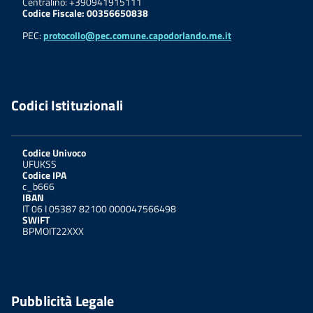
Centralino: +390941915111
Codice Fiscale: 00356650838
PEC:
protocollo@pec.comune.capodorlando.me.it
Codici Istituzionali
Codice Univoco
UFUKSS
Codice IPA
c_b666
IBAN
IT 06 I 05387 82100 000047566498
SWIFT
BPMOIT22XXX
Pubblicità Legale