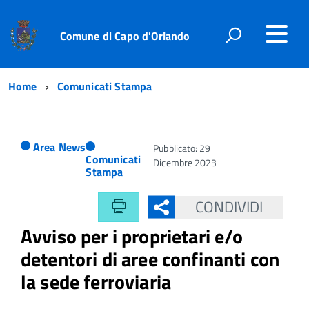
Comune di Capo d'Orlando
Home
Comunicati Stampa
Area News
Pubblicato: 29
Comunicati
Dicembre 2023
Stampa
CONDIVIDI
Avviso per i proprietari e/o
detentori di aree confinanti con
la sede ferroviaria